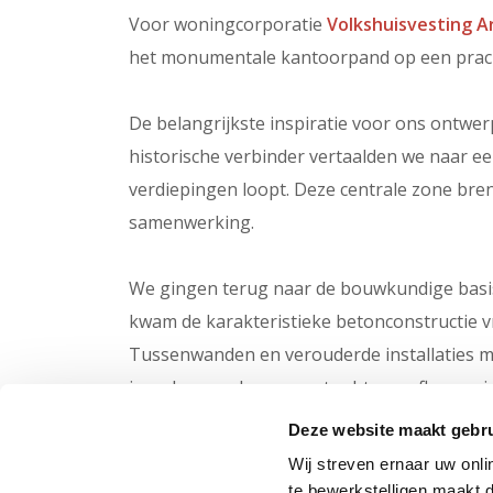
Voor woningcorporatie
Volkshuisvesting 
het monumentale kantoorpand op een pracht
De belangrijkste inspiratie voor ons ontwerp
historische verbinder vertaalden we naar ee
verdiepingen loopt. Deze centrale zone bre
samenwerking.
We gingen terug naar de bouwkundige basis
kwam de karakteristieke betonconstructie vri
Tussenwanden en verouderde installaties ma
jarenlang verborgen zat achter verflagen z
trappenhuis is het oorspronkelijke marmer 
Deze website maakt gebru
contrastkleur.
Wij streven ernaar uw onli
te bewerkstelligen maakt d