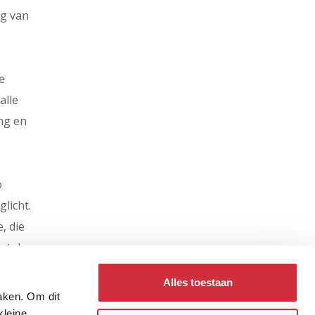
ng van
e
alle
ng en
o
licht.
, die
ntale
auwe
Alles toestaan
maken. Om dit
kleine,