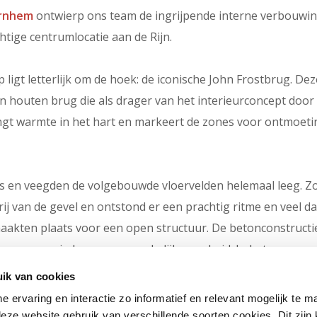
Arnhem
ontwierp ons team de ingrijpende interne verbouwi
ige centrumlocatie aan de Rijn.
 ligt letterlijk om de hoek: de iconische John Frostbrug. Dez
n houten brug die als drager van het interieurconcept door 
ngt warmte in het hart en markeert de zones voor ontmoeti
 en veegden de volgebouwde vloervelden helemaal leeg. Z
j van de gevel en ontstond er een prachtig ritme en veel dag
akten plaats voor een open structuur. De betonconstructie
ien we weer in haar oorspronkelijke ruwheid. In het monume
in ere hersteld en gecombineerd met een krachtige, diepbl
ik van cookies
ne ervaring en interactie zo informatief en relevant mogelijk te 
eze website gebruik van verschillende soorten cookies. Dit zijn 